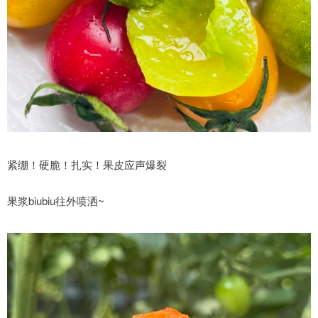
紧绷！硬脆！扎实！果皮应声爆裂
果浆biubiu往外喷洒~