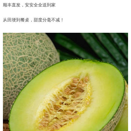
顺丰直发，安安全全送到家
从田埂到餐桌，甜度分毫不减！