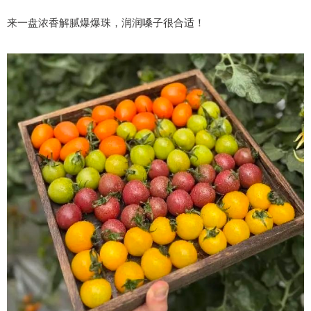
来一盘浓香解腻爆爆珠，润润嗓子很合适！