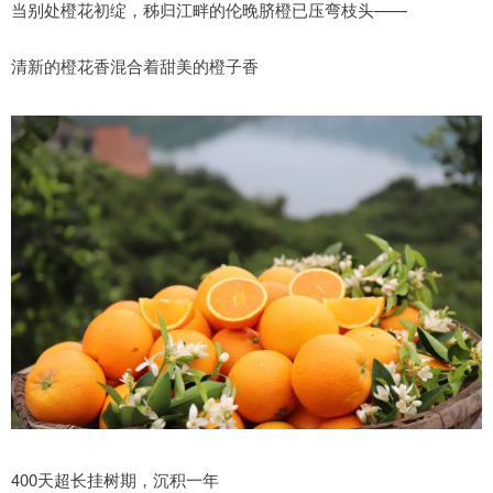
当别处橙花初绽，秭归江畔的伦晚脐橙已压弯枝头——
清新的橙花香混合着甜美的橙子香
400天超长挂树期，沉积一年