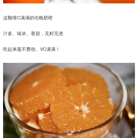
这颗维C满满的伦晚脐橙
汁多、味浓、香甜，无籽无渣
吃起来毫不费劲、VC满满！