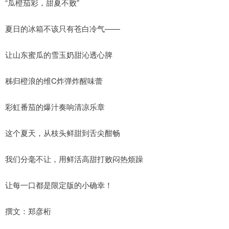
“瓜橙茄彩，甜夏不败”
夏日的冰箱不该只有苍白冷气——
让山东蜜瓜的雪玉奶甜沁透心脾
秭归橙浪的维C炸弹炸醒味蕾
彩虹番茄的爆汁奏响清凉乐章
这个夏天，从枝头鲜甜到舌尖酣畅
我们分毫不让，用鲜活高甜打败闷热烦躁
让每一口都是限定版的小确幸！
撰文：郑彦桁