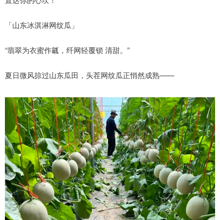
「山东冰淇淋网纹瓜」
“翡翠为衣蜜作瓤，纤网轻覆锁 清甜。”
夏日微风掠过山东瓜田，头茬网纹瓜正悄然成熟——