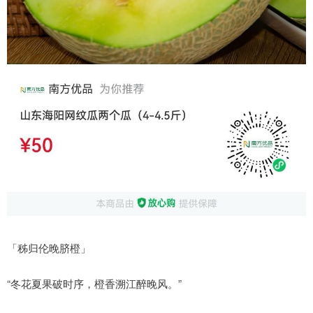
「秭归伦晚脐橙」
“冬花夏果破时序，橙香溯江醉晚风。”