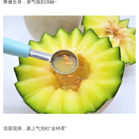
爽遍全身，暑气顷刻消融~
清晨现摘，裹上气泡柱“金钟罩”