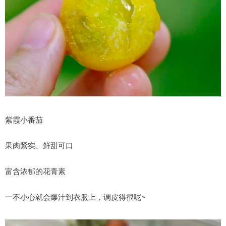
紫霞小番茄
果肉紧实、鲜甜可口
富含浓郁的花青素
一不小心就会爆汁到衣服上，调皮得很呢~