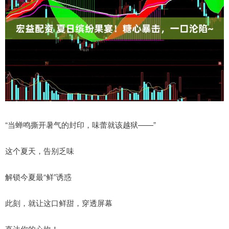
“当蝉鸣撕开暑气的封印，味蕾就该越狱——”
这个夏天，告别乏味
解锁今夏最“鲜”诱惑
此刻，就让这口鲜甜，穿透屏幕
直达你的心坎！