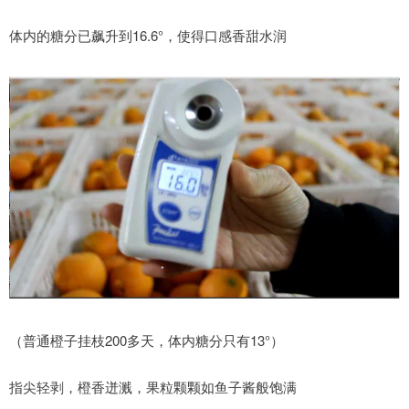
体内的糖分已飙升到16.6°，使得口感香甜水润
（普通橙子挂枝200多天，体内糖分只有13°）
指尖轻剥，橙香迸溅，果粒颗颗如鱼子酱般饱满