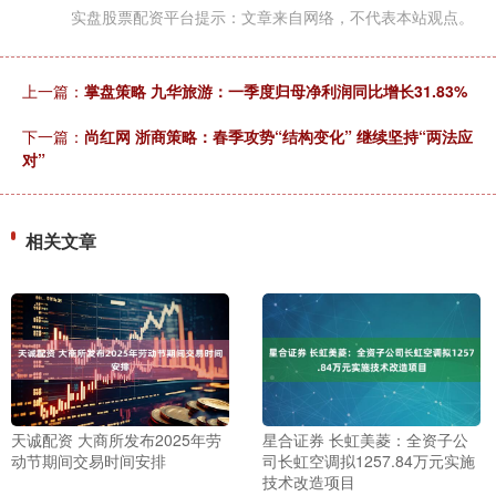
实盘股票配资平台提示：文章来自网络，不代表本站观点。
上一篇：
掌盘策略 九华旅游：一季度归母净利润同比增长31.83%
下一篇：
尚红网 浙商策略：春季攻势“结构变化” 继续坚持“两法应
对”
相关文章
天诚配资 大商所发布2025年劳
星合证券 长虹美菱：全资子公
动节期间交易时间安排
司长虹空调拟1257.84万元实施
技术改造项目