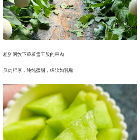
粗犷网纹下藏着雪玉般的果肉
瓜肉肥厚，纯纯蜜甜，绵软如乳酪