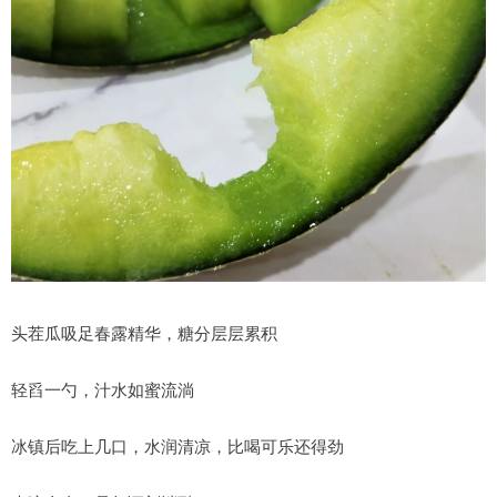
头茬瓜吸足春露精华，糖分层层累积
轻舀一勺，汁水如蜜流淌
冰镇后吃上几口，水润清凉，比喝可乐还得劲